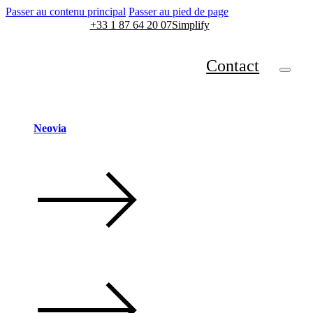
Passer au contenu principal
Passer au pied de page
+33 1 87 64 20 07
Simplify
Contact
Neovia