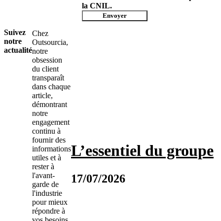
la CNIL.
Envoyer
Suivez
Chez
notre
Outsourcia,
actualité
notre
obsession
du client
transparaît
dans chaque
article,
démontrant
notre
engagement
continu à
fournir des
L’essentiel du groupe
informations
utiles et à
rester à
l'avant-
17/07/2026
garde de
l'industrie
pour mieux
répondre à
vos besoins.