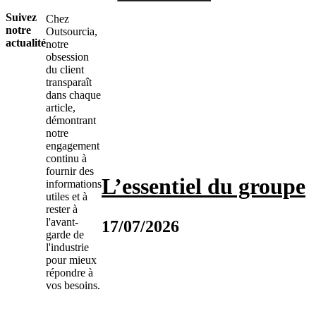
Suivez
Chez
notre
Outsourcia,
actualité
notre
obsession
du client
transparaît
dans chaque
article,
démontrant
notre
engagement
continu à
fournir des
L’essentiel du groupe
informations
utiles et à
rester à
l'avant-
17/07/2026
garde de
l'industrie
pour mieux
répondre à
vos besoins.