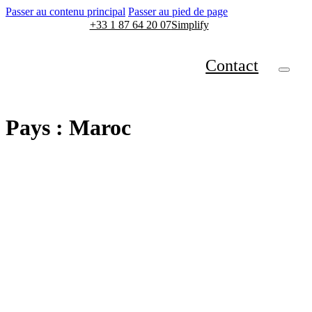
Passer au contenu principal
Passer au pied de page
+33 1 87 64 20 07
Simplify
Contact
Pays :
Maroc