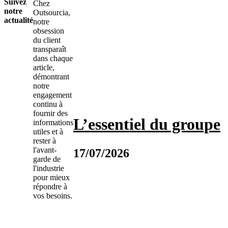
Suivez
Chez
notre
Outsourcia,
actualité
notre
obsession
du client
transparaît
dans chaque
article,
démontrant
notre
engagement
continu à
fournir des
L’essentiel du groupe
informations
utiles et à
rester à
l'avant-
17/07/2026
garde de
l'industrie
pour mieux
répondre à
vos besoins.